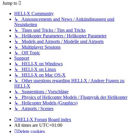
Jump to
HELI-X Community
↳ Announcements and News / Ankündigungen und
Neuigkeiten
↳ Tipps und Tricks / Tips and Tricks
↳ Helikopter Parameters / Helikopter Parameter
↳ Models and Airports / Modelle und Airports
↳ Multiplayer Sessions
↳ Off Topic
Support
↳ HELI-X on Windows
↳ HELI-X on Linux
↳ HELI-X on Mac OS-X
↳ Other questions regarding HELI-X / Andere Fragen zu
HELI-X
↳ Suggestions / Vorschläge
↳ Physics of Helicopter Models / Flugpysik der Helikopter
↳ Helicopter Models (Graphics)
↳ Airports / Scenes
HELI-X Forum
Board index
All times are
UTC+01:00
Delete cookies