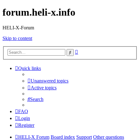
forum.heli-x.info
HELI-X-Forum
Skip to content
Advanced
Search
search
Quick links
Unanswered topics
Active topics
Search
FAQ
Login
Register
HELI-X Forum
Board index
Support
Other questions