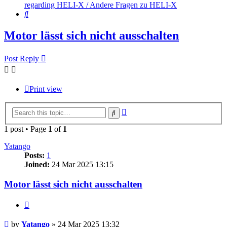
regarding HELI-X / Andere Fragen zu HELI-X
Search
Motor lässt sich nicht ausschalten
Post Reply
Print view
Advanced
Search
search
1 post • Page
1
of
1
Yatango
Posts:
1
Joined:
24 Mar 2025 13:15
Motor lässt sich nicht ausschalten
Quote
Post
by
Yatango
»
24 Mar 2025 13:32