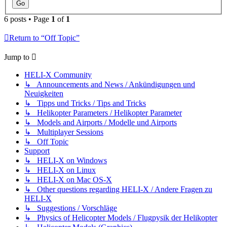
6 posts • Page
1
of
1
Return to “Off Topic”
Jump to
HELI-X Community
↳ Announcements and News / Ankündigungen und
Neuigkeiten
↳ Tipps und Tricks / Tips and Tricks
↳ Helikopter Parameters / Helikopter Parameter
↳ Models and Airports / Modelle und Airports
↳ Multiplayer Sessions
↳ Off Topic
Support
↳ HELI-X on Windows
↳ HELI-X on Linux
↳ HELI-X on Mac OS-X
↳ Other questions regarding HELI-X / Andere Fragen zu
HELI-X
↳ Suggestions / Vorschläge
↳ Physics of Helicopter Models / Flugpysik der Helikopter