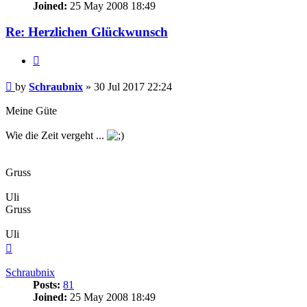
Joined:
25 May 2008 18:49
Re: Herzlichen Glückwunsch
Quote
Post
by
Schraubnix
»
30 Jul 2017 22:24
Meine Güte
Wie die Zeit vergeht ...
Gruss
Uli
Gruss
Uli
Top
Schraubnix
Posts:
81
Joined:
25 May 2008 18:49