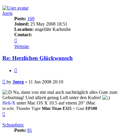
Joerg
Posts:
169
Joined:
25 May 2008 18:51
Location:
ungefähr Karlsruhe
Contact:
Contact
Joerg
Website
Re: Herzlichen Glückwunsch
Quote
Post
by
Joerg
»
11 Jun 2008 20:10
Na, dann von mir mal auch nachträglich alles Gute zum
Geburtstag! Und allzeit genug Luft unter den Kufen!
Heli-X
unter Mac OS X 10.5 auf einem 20" iMac
in echt: Thunder Tiger
Mini Titan E325
+ Gaui
EP100
Top
Schraubnix
Posts:
81