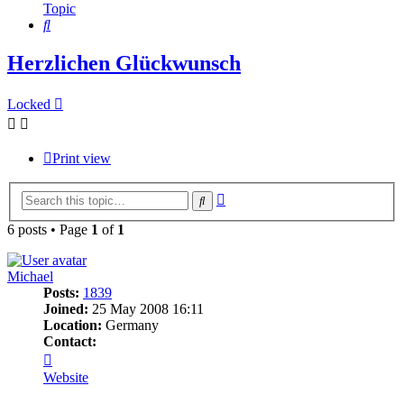
Topic
Search
Herzlichen Glückwunsch
Locked
Print view
Advanced
Search
search
6 posts • Page
1
of
1
Michael
Posts:
1839
Joined:
25 May 2008 16:11
Location:
Germany
Contact:
Contact
Michael
Website