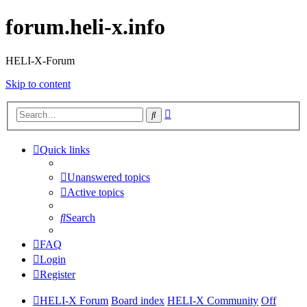
forum.heli-x.info
HELI-X-Forum
Skip to content
Advanced
Search
search
Quick links
Unanswered topics
Active topics
Search
FAQ
Login
Register
HELI-X Forum
Board index
HELI-X Community
Off