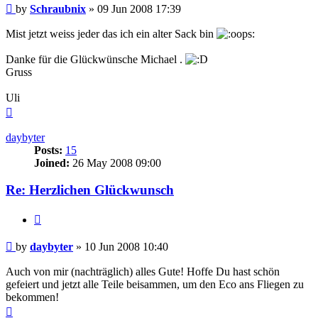
Post
by
Schraubnix
»
09 Jun 2008 17:39
Mist jetzt weiss jeder das ich ein alter Sack bin
Danke für die Glückwünsche Michael .
Gruss
Uli
Top
daybyter
Posts:
15
Joined:
26 May 2008 09:00
Re: Herzlichen Glückwunsch
Quote
Post
by
daybyter
»
10 Jun 2008 10:40
Auch von mir (nachträglich) alles Gute! Hoffe Du hast schön
gefeiert und jetzt alle Teile beisammen, um den Eco ans Fliegen zu
bekommen!
Top