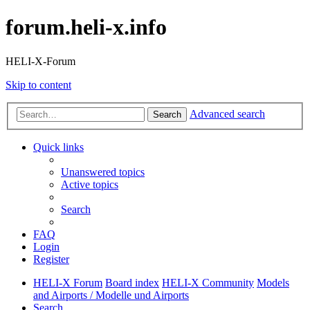
forum.heli-x.info
HELI-X-Forum
Skip to content
Advanced search
Search
Quick links
Unanswered topics
Active topics
Search
FAQ
Login
Register
HELI-X Forum
Board index
HELI-X Community
Models
and Airports / Modelle und Airports
Search