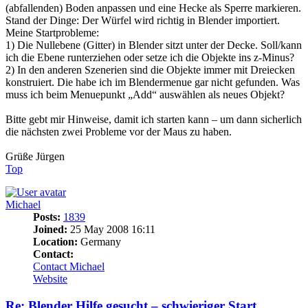
(abfallenden) Boden anpassen und eine Hecke als Sperre markieren.
Stand der Dinge: Der Würfel wird richtig in Blender importiert.
Meine Startprobleme:
1) Die Nullebene (Gitter) in Blender sitzt unter der Decke. Soll/kann
ich die Ebene runterziehen oder setze ich die Objekte ins z-Minus?
2) In den anderen Szenerien sind die Objekte immer mit Dreiecken
konstruiert. Die habe ich im Blendermenue gar nicht gefunden. Was
muss ich beim Menuepunkt „Add“ auswählen als neues Objekt?
Bitte gebt mir Hinweise, damit ich starten kann – um dann sicherlich
die nächsten zwei Probleme vor der Maus zu haben.
Grüße Jürgen
Top
Michael
Posts:
1839
Joined:
25 May 2008 16:11
Location:
Germany
Contact:
Contact Michael
Website
Re: Blender Hilfe gesucht – schwieriger Start