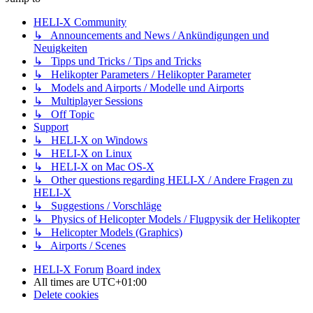
HELI-X Community
↳ Announcements and News / Ankündigungen und
Neuigkeiten
↳ Tipps und Tricks / Tips and Tricks
↳ Helikopter Parameters / Helikopter Parameter
↳ Models and Airports / Modelle und Airports
↳ Multiplayer Sessions
↳ Off Topic
Support
↳ HELI-X on Windows
↳ HELI-X on Linux
↳ HELI-X on Mac OS-X
↳ Other questions regarding HELI-X / Andere Fragen zu
HELI-X
↳ Suggestions / Vorschläge
↳ Physics of Helicopter Models / Flugpysik der Helikopter
↳ Helicopter Models (Graphics)
↳ Airports / Scenes
HELI-X Forum
Board index
All times are
UTC+01:00
Delete cookies