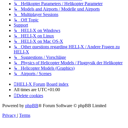
↳ Helikopter Parameters / Helikopter Parameter
↳ Models and Airports / Modelle und Airports
↳ Multiplayer Sessions
↳ Off Topic
Support
↳ HELI-X on Windows
↳ HELI-X on Linux
↳ HELI-X on Mac OS-X
↳ Other questions regarding HELI-X / Andere Fragen zu
HELI-X
↳ Suggestions / Vorschläge
↳ Physics of Helicopter Models / Flugpysik der Helikopter
↳ Helicopter Models (Graphics)
↳ Airports / Scenes
HELI-X Forum
Board index
All times are
UTC+01:00
Delete cookies
Powered by
phpBB
® Forum Software © phpBB Limited
Privacy
|
Terms