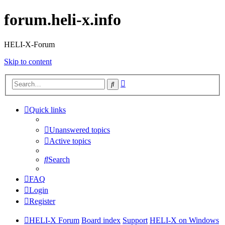
forum.heli-x.info
HELI-X-Forum
Skip to content
Advanced
Search
search
Quick links
Unanswered topics
Active topics
Search
FAQ
Login
Register
HELI-X Forum
Board index
Support
HELI-X on Windows