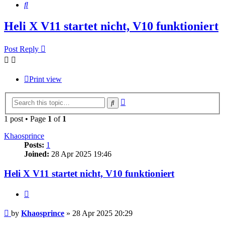
Search
Heli X V11 startet nicht, V10 funktioniert
Post Reply
Print view
Advanced
Search
search
1 post • Page
1
of
1
Khaosprince
Posts:
1
Joined:
28 Apr 2025 19:46
Heli X V11 startet nicht, V10 funktioniert
Quote
Post
by
Khaosprince
»
28 Apr 2025 20:29